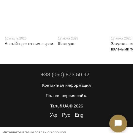
16 марта 2026
17 июня 2025
17 июня 2025
Апетайзер с козьим сыром
Шакшука
Закуска с с
вялеными т
+38 (050) 873 50 92
Контактная информация
Полная версия сайта
Tartufi UA © 2026
Укр
Рус
Eng
Интернет-магазин создан с Хорошоп