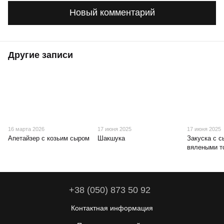
Новый комментарий
Другие записи
16 марта 2026
17 июня 2025
17 июня 2025
Апетайзер с козьим сыром
Шакшука
Закуска с с
вялеными т
+38 (050) 873 50 92
Контактная информация