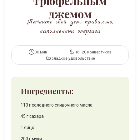
трюфельным
джемом
Начните свой день правильно,
наполненный энергией
30 мин
16–20 конвертиков
сладкое удовольствие
Ингредиенты:
110 г холодного сливочного масла
45 г сахара
1 яйцо
200 г муки