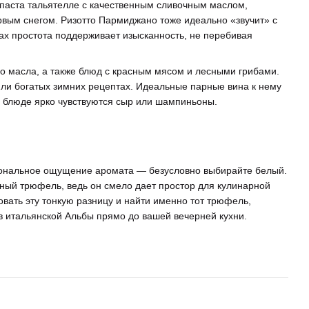
 паста тальятелле с качественным сливочным маслом,
рвым снегом. Ризотто Пармиджано тоже идеально «звучит» с
ах простота поддерживает изысканность, не перебивая
о масла, а также блюд с красным мясом и лесными грибами.
и или богатых зимних рецептах. Идеальные парные вина к нему
в блюде ярко чувствуются сыр или шампиньоны.
циональное ощущение аромата — безусловно выбирайте белый.
ный трюфель, ведь он смело дает простор для кулинарной
вать эту тонкую разницу и найти именно тот трюфель,
в итальянской Альбы прямо до вашей вечерней кухни.