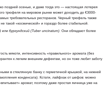
о поздней осенью, и даже тогда это — настоящая лотерея
ого трюфеля на мировом рынке может доходить до €3000-
 самых требовательных ресторанов. Черный трюфель также
 не такой «космической» и гораздо более стабильной.
)
или
бургундский (Tuber uncinatum)
. Они обладают более
гость мякоти, интенсивность «правильного» аромата (без
ерантен к легким внешним дефектам, но он тоже любит заботу
ыми в стеклянную банку с герметичной крышкой, на нижней
акопления конденсата). Кстати, лайфхак от шефов: можно
 «впитывает» аромат, поэтому даже простая яичница уже на