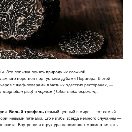
ии. Это попытка понять природу их сложной
лажного перегноя под густыми дубами Перигора. В этой
ечеров с шеф-поварами в уютных одесских ресторанах, —
r magnatum pico)
и
черном (Tuber melanosporum)
.
ории.
Белый трюфель
(самый ценный в мире — тот самый
-коричневыми пятнами. Его изгибы всегда немного случайны —
 орешника. Внутренняя структура напоминает мрамор: мякоть