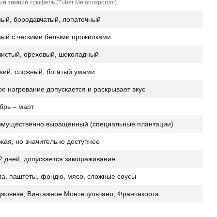
ый зимний трюфель (Tuber Melanosporum)
ый, бородавчатый, лопаточный
ый с четкими белыми прожилками
истый, ореховый, шоколадный
кий, сложный, богатый умами
ое нагревание допускается и раскрывает вкус
брь – март
мущественно выращенный (специальные плантации)
кая, но значительно доступнее
2 дней, допускается замораживание
а, паштеты, фондю, мясо, сложные соусы
жовезе, Винтажное Монтепульчано, Франчакорта