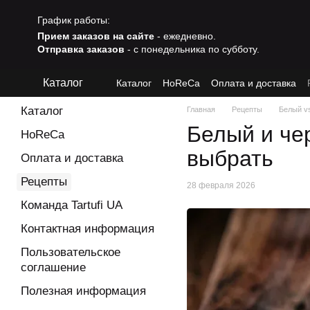
Перейти к основному контенту
График работы:
Прием заказов на сайте
- ежедневно.
Отправка заказов
- с понедельника по субботу.
Каталог
Каталог
HoReCa
Оплата и доставка
Полезная информация
Каталог
Главная
Рецепты
Белый v
Белый и чер
HoReCa
выбрать
Оплата и доставка
Рецепты
28 февраля 2026
Команда Tartufi UA
Контактная информация
Пользовательское
соглашение
Полезная информация