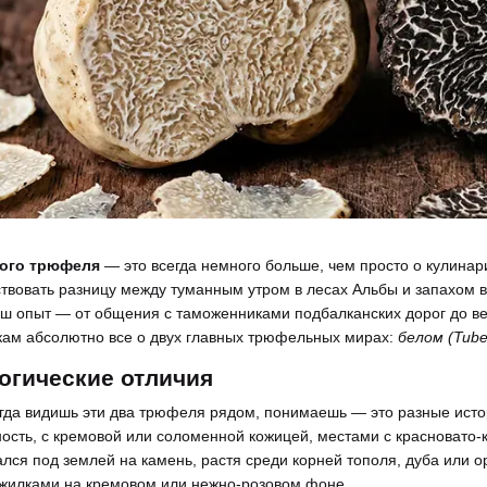
ного трюфеля
— это всегда немного больше, чем просто о кулинар
ствовать разницу между туманным утром в лесах Альбы и запахом в
аш опыт — от общения с таможенниками подбалканских дорог до в
кам абсолютно все о двух главных трюфельных мирах:
белом (Tube
огические отличия
огда видишь эти два трюфеля рядом, понимаешь — это разные ист
ность, с кремовой или соломенной кожицей, местами с красновато
кался под землей на камень, растя среди корней тополя, дуба или
жилками на кремовом или нежно-розовом фоне.