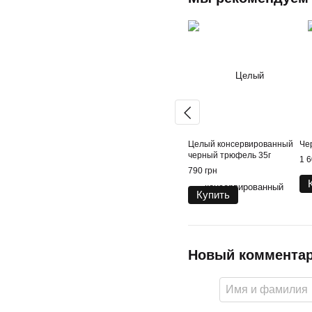
Целый консервированный
Че
черный трюфель 35г
1 6
790 грн
Купить
Новый коммента