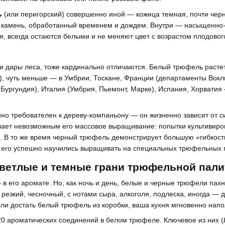
ь
(или перигорский) совершенно иной — кожица темная, почти чер
амень, обработанный временем и дождем. Внутри — насыщенно-че
, всегда остаются белыми и не меняют цвет с возрастом плодовог
ти дары леса, тоже кардинально отличаются. Белый трюфель растет
е), чуть меньше — в Умбрии, Тоскане, Франции (департаменты Вокл
 Бургундия), Италия (Умбрия, Пьемонт, Марке), Испания, Хорватия
о требователен к дереву-компаньону — он жизненно зависит от си
лает невозможным его массовое выращивание: попытки культивирова
. В то же время черный трюфель демонстрирует большую «гибкост
 его успешно научились выращивать на специальных трюфельных 
 светлые и темные грани трюфельной пал
в его аромате. Но, как ночь и день, белые и черные трюфели пах
 резкий, чесночный, с нотами сыра, алкоголя, подлеска, иногда —
Если достать белый трюфель из коробки, ваша кухня мгновенно нап
0 ароматических соединений в белом трюфеле. Ключевое из них (