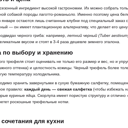
зонный ингредиент высокой гастрономии. Их можно собрать тольк
ной собакой породы лаготто-романьоло. Именно поэтому цена бел
 в январе остаются лишь считанные клубни под специальный заказ
пный — он имеет плантационную альтернативу, что делает его цену
 подвидах черного гриба: например,
летний черный (Tuber aestivum
еликатным вкусом и стоят в 3-4 раза дешевле зимнего эталона.
ua по выбору и хранению
го трюфеля стоит оценивать не только его размер и вес, но и упру
ажного оттенка) и целостность кожицы. Черный трюфель более тол
гую температуру холодильника.
одимо хранить завернутыми в сухую бумажную салфетку, помещенн
ное правило:
каждый день — свежая салфетка
(чтобы избежать н
сырые куриные яйца. Скорлупа имеет пористую структуру и отлично
ретет роскошные трюфельные нотки.
сочетания для кухни