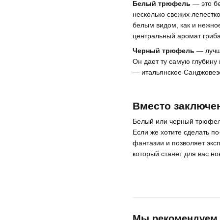
Белый трюфель
— это бе
несколько свежих лепестк
белым видом, как и нежно
центральный аромат гриба
Черный трюфель
— лучши
Он дает ту самую глубину 
— итальянское Санджовезе
Вместо заключе
Белый или черный трюфель
Если же хотите сделать п
фантазии и позволяет экс
который станет для вас н
Мы рекомендуем