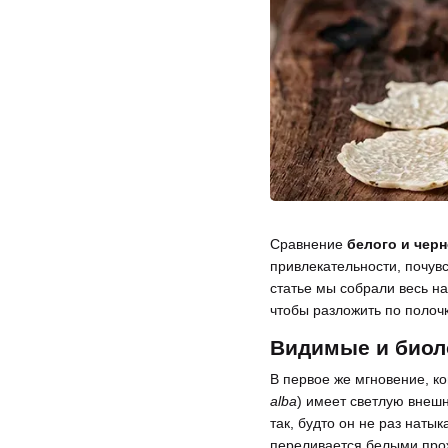
Сравнение
белого и чер
привлекательности, почув
статье мы собрали весь н
чтобы разложить по полоч
Видимые и биол
В первое же мгновение, к
alba
) имеет светлую внеш
так, будто он не раз наты
переливается белыми про