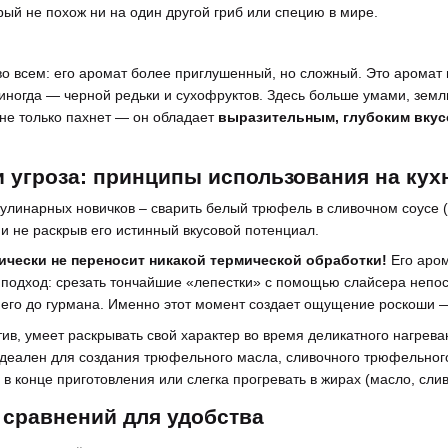
ый не похож ни на один другой гриб или специю в мире.
 всем: его аромат более приглушенный, но сложный. Это аромат 
иногда — черной редьки и сухофруктов. Здесь больше умами, земли
не только пахнет — он обладает
выразительным, глубоким вку
и угроза: принципы использования на кух
улинарных новичков – сварить белый трюфель в сливочном соусе (и
 и не раскрыв его истинный вкусовой потенциал.
чески не переносит никакой термической обработки!
Его аром
подход: срезать тончайшие «лепестки» с помощью слайсера непос
 его до гурмана. Именно этот момент создает ощущение роскоши —
тив, умеет раскрывать свой характер во время деликатного нагре
идеален для создания трюфельного масла, сливочного трюфельног
 в конце приготовления или слегка прогревать в жирах (масло, слив
 сравнений для удобства