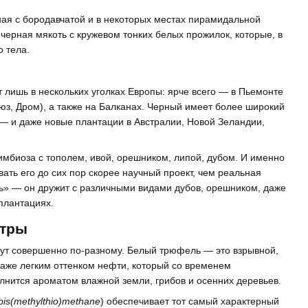
ная с бородавчатой и в некоторых местах пирамидальной
рная мякоть с кружевом тонких белых прожилок, которые, в
о тела.
 лишь в нескольких уголках Европы: ярче всего — в Пьемонте
юз, Дром), а также на Балканах. Черный имеет более широкий
 — и даже новые плантации в Австралии, Новой Зеландии,
мбиоза с тополем, ивой, орешником, липой, дубом. И именно
ть его до сих пор скорее научный проект, чем реальная
ь» — он дружит с различными видами дубов, орешником, даже
плантациях.
итры
нут совершенно по-разному. Белый трюфель — это взрывной,
 даже легким оттенком нефти, который со временем
олнится ароматом влажной земли, грибов и осенних деревьев.
bis(methylthio)methane
) обеспечивает тот самый характерный