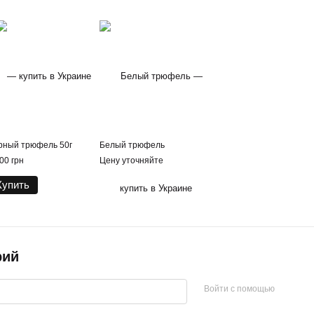
рный трюфель 50г
Белый трюфель
00 грн
Цену уточняйте
Купить
рий
Войти с помощью