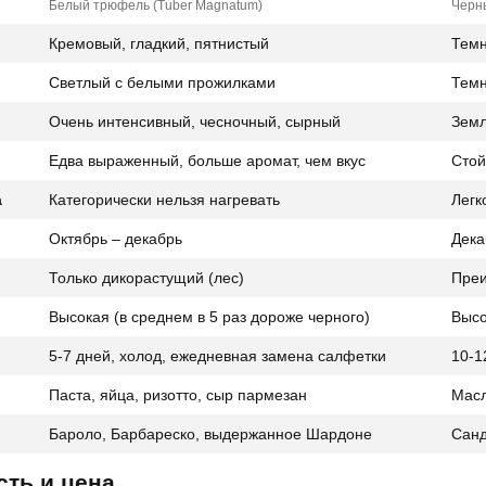
Белый трюфель (Tuber Magnatum)
Черн
Кремовый, гладкий, пятнистый
Темн
Светлый с белыми прожилками
Темн
Очень интенсивный, чесночный, сырный
Земл
Едва выраженный, больше аромат, чем вкус
Стой
а
Категорически нельзя нагревать
Легк
Октябрь – декабрь
Дека
Только дикорастущий (лес)
Преи
Высокая (в среднем в 5 раз дороже черного)
Высо
5-7 дней, холод, ежедневная замена салфетки
10-1
Паста, яйца, ризотто, сыр пармезан
Масл
Бароло, Барбареско, выдержанное Шардоне
Санд
сть и цена