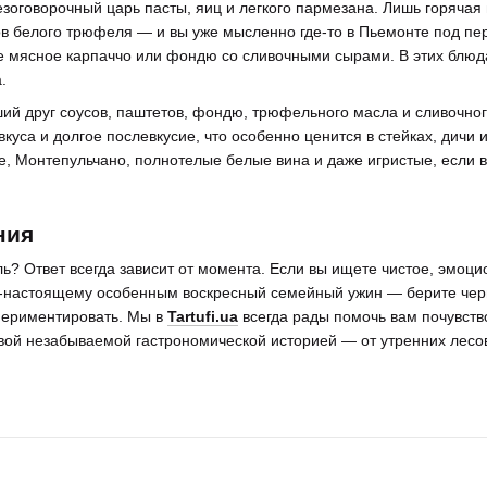
зоговорочный царь пасты, яиц и легкого пармезана. Лишь горячая
ов белого трюфеля — и вы уже мысленно где-то в Пьемонте под пе
е мясное карпаччо или фондю со сливочными сырами. В этих блюд
.
й друг соусов, паштетов, фондю, трюфельного масла и сливочног
вкуса и долгое послевкусие, что особенно ценится в стейках, дич
, Монтепульчано, полнотелые белые вина и даже игристые, если 
ния
? Ответ всегда зависит от момента. Если вы ищете чистое, эмо
о-настоящему особенным воскресный семейный ужин — берите чер
периментировать. Мы в
Tartufi.ua
всегда рады помочь вам почувство
овой незабываемой гастрономической историей — от утренних лесо