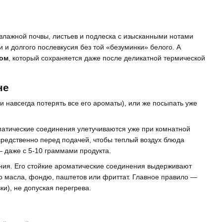
влажной почвы, листьев и подлеска с изысканными нотами
 и долгого послевкусия без той «безуминки» белого. А
сом
, который сохраняется даже после деликатной термической
не
 навсегда потерять все его ароматы), или же посыпать уже
атические соединения улетучиваются уже при комнатной
редственно перед подачей, чтобы теплый воздух блюда
 даже с 5-10 граммами продукта.
вания. Его стойкие ароматические соединения выдерживают
о масла, фондю, паштетов или фриттат. Главное правило —
ки), не допуская перегрева.