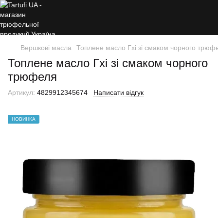
Вершкові масла
Топлене масло Гхі зі смаком чорного трюф
Топлене масло Гхі зі смаком чорного
трюфеля
Артикул:
4829912345674
Написати відгук
НОВИНКА