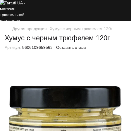
Другая продукция
Хумус с черным трюфелем 120г
Хумус с черным трюфелем 120г
Артикул:
8606109659563
Оставить отзыв