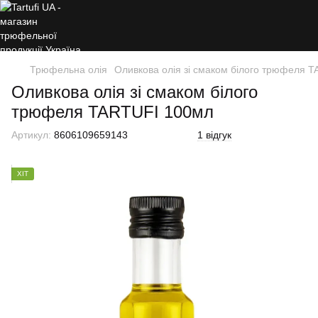
Трюфельна олія
Оливкова олія зі смаком білого трюфеля 
Оливкова олія зі смаком білого
трюфеля TARTUFI 100мл
Артикул:
8606109659143
1 відгук
ХІТ